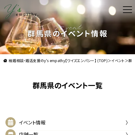
t
o
g
理想よりも理想の結婚をお届け。結婚相談・婚活支援
g
l
群馬県のイベント情報
e
n
a
v
i
g
a
結婚相談・婚活支援のy's empathy【ワイズエンパシー】 (TOP)
＞
イベント
＞
群
t
i
o
n
群馬県のイベント一覧
イベント情報
店舗一覧