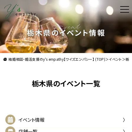
t
o
g
理想よりも理想の結婚をお届け。結婚相談・婚活支援
g
l
栃木県のイベント情報
e
n
a
v
i
g
a
結婚相談・婚活支援のy's empathy【ワイズエンパシー】 (TOP)
＞
イベント
＞
栃
t
i
o
n
栃木県のイベント一覧
イベント情報
店舗一覧