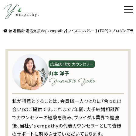
t
o
g
理想よりも理想の結婚をお届け。結婚相談・婚活支援
g
l
結婚相談・婚活支援のy's empathy【ワイズエンパシー】 (TOP)
＞
ブログ
＞
アラ
e
n
a
v
i
g
a
t
広島店 代表 カウンセラー
i
山本 洋子
o
n
Ymamoto Yoko
私が得意とすることは、会員様一人ひとりに『合った出
会い』のご提供です。これまで7年間、大手結婚相談所
でカウンセラーの経験を積み、ブライダル業界で勉強
後、当社y's empathyの代表カウンセラーとして皆様
のサポートに努めさせていただいております。