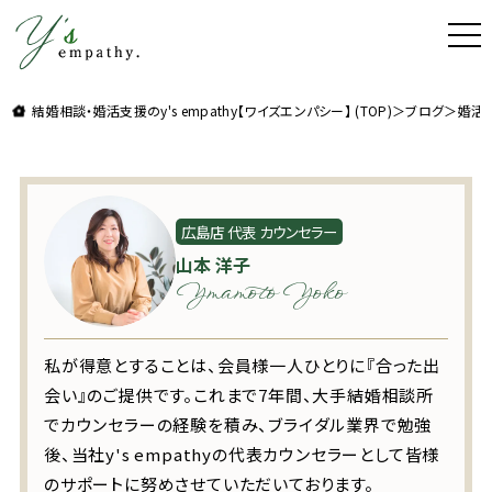
t
o
g
理想よりも理想の結婚をお届け。結婚相談・婚活支援
g
l
結婚相談・婚活支援のy's empathy【ワイズエンパシー】 (TOP)
＞
ブログ
＞
婚活
e
n
a
v
i
g
a
t
広島店 代表 カウンセラー
i
山本 洋子
o
n
Ymamoto Yoko
私が得意とすることは、会員様一人ひとりに『合った出
会い』のご提供です。これまで7年間、大手結婚相談所
でカウンセラーの経験を積み、ブライダル業界で勉強
後、当社y's empathyの代表カウンセラーとして皆様
のサポートに努めさせていただいております。