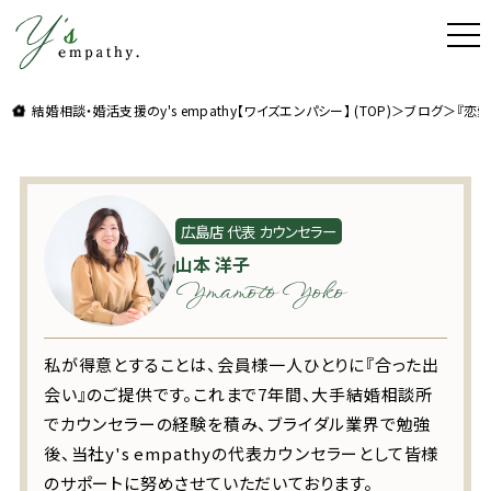
t
o
g
理想よりも理想の結婚をお届け。結婚相談・婚活支援
g
l
結婚相談・婚活支援のy's empathy【ワイズエンパシー】 (TOP)
＞
ブログ
＞
『恋
e
n
a
v
i
g
a
t
広島店 代表 カウンセラー
i
山本 洋子
o
n
Ymamoto Yoko
私が得意とすることは、会員様一人ひとりに『合った出
会い』のご提供です。これまで7年間、大手結婚相談所
でカウンセラーの経験を積み、ブライダル業界で勉強
後、当社y's empathyの代表カウンセラーとして皆様
のサポートに努めさせていただいております。