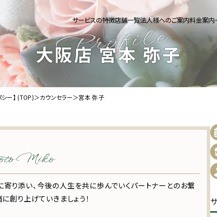
サービスの特徴
店舗一覧
法人様へのご案内
料金案内
活支援のy's empathy【ワイズエンパシー】
大阪店 宮本 弥子
ー】 (TOP)
＞
カウンセラー
＞
宮本 弥子
to Miko
寄り添い、今後の人生を共に歩んでいくパートナーとのお繋
緒に創り上げていきましょう！