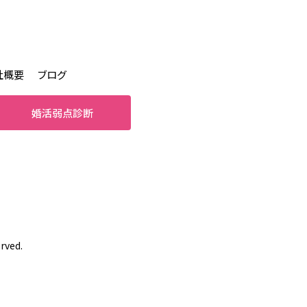
社概要
ブログ
婚活弱点診断
rved.