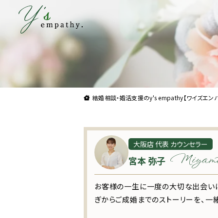
理想よりも理想の結婚をお届け。結婚相談・婚
結婚相談・婚活支援のy's empathy【ワイズエンパシ
大阪店 代表 カウンセラー
Miyamo
宮本 弥子
お客様の一生に一度の大切な出会いに
ぎからご成婚までのストーリーを、一