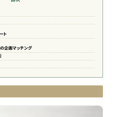
タート
大の企画マッチング
判