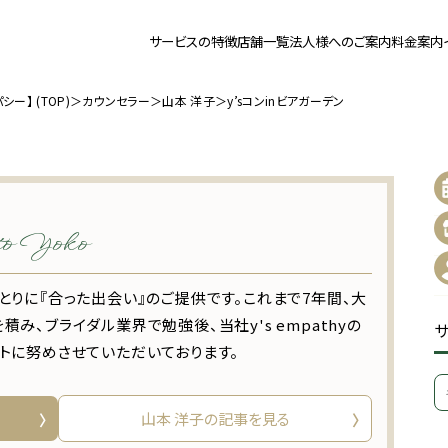
サービスの特徴
店舗一覧
法人様へのご案内
料金案内
活支援のy's empathy【ワイズエンパシー】
ー】 (TOP)
＞
カウンセラー
＞
山本 洋子
＞
y’sコンinビアガーデン
o Yoko
とりに『合った出会い』のご提供です。これまで7年間、大
み、ブライダル業界で勉強後、当社y's empathyの
トに努めさせていただいております。
山本 洋子の記事を見る