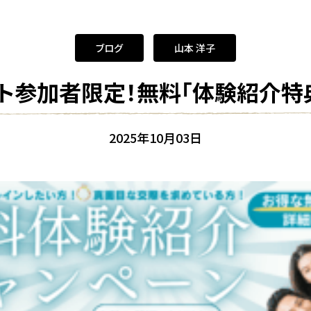
カウンセラー
2024年1月
山本 洋子
2023年12月
羽出 梓
2023年11月
ブログ
山本 洋子
宮本 弥子
2023年10月
ト参加者限定！無料「体験紹介特
川村 なつき
2023年9月
2023年8月
2023年7月
2025年10月03日
2023年6月
2023年5月
2023年4月
2022年7月
2022年5月
2022年4月
2022年3月
2022年2月
2021年12月