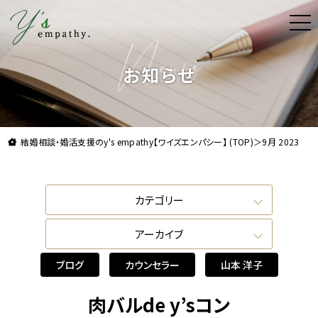
t
o
g
理想よりも理想の結婚をお届け。結婚相談・婚活支援
g
l
お知らせ
e
n
a
v
i
g
a
結婚相談・婚活支援のy's empathy【ワイズエンパシー】 (TOP)
＞
9月 2023
t
i
o
n
カテゴリー
ブログ
アーカイブ
カウンセラー
2025年10月
山本 洋子
ブログ
カウンセラー
山本 洋子
2024年1月
羽出 梓
2023年12月
宮本 弥子
肉バルde y’sコン
2023年11月
川村 なつき