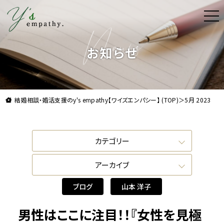
t
o
g
理想よりも理想の結婚をお届け。結婚相談・婚活支援
g
l
お知らせ
e
n
a
v
i
g
a
結婚相談・婚活支援のy's empathy【ワイズエンパシー】 (TOP)
＞
5月 2023
t
i
o
n
カテゴリー
ブログ
アーカイブ
カウンセラー
2025年10月
山本 洋子
ブログ
山本 洋子
2024年1月
羽出 梓
2023年12月
宮本 弥子
男性はここに注目！！『女性を見極
2023年11月
川村 なつき