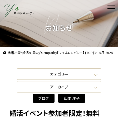
t
o
g
理想よりも理想の結婚をお届け。結婚相談・婚活支援
g
l
お知らせ
e
n
a
v
i
g
a
結婚相談・婚活支援のy's empathy【ワイズエンパシー】 (TOP)
＞
10月 2025
t
i
o
n
カテゴリー
ブログ
アーカイブ
カウンセラー
2025年10月
山本 洋子
ブログ
山本 洋子
2024年1月
羽出 梓
2023年12月
宮本 弥子
婚活イベント参加者限定！無料
2023年11月
川村 なつき