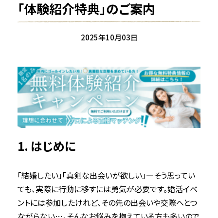
「体験紹介特典」のご案内
2023年10月
2023年9月
2023年8月
2025年10月03日
2023年7月
2023年6月
2023年5月
2023年4月
2022年7月
2022年5月
2022年4月
2022年3月
1. はじめに
2022年2月
2021年12月
2021年11月
「結婚したい」「真剣な出会いが欲しい」―そう思ってい
2021年10月
ても、実際に行動に移すには勇気が必要です。婚活イベ
2021年9月
ントには参加したけれど、その先の出会いや交際へとつ
2021年8月
ながらない…。そんなお悩みを抱えている方も多いので